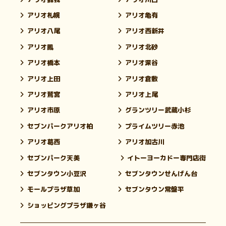
アリオ札幌
アリオ亀有
アリオ八尾
アリオ西新井
アリオ鳳
アリオ北砂
アリオ橋本
アリオ深谷
アリオ上田
アリオ倉敷
アリオ鷲宮
アリオ上尾
アリオ市原
グランツリー武蔵小杉
セブンパークアリオ柏
プライムツリー赤池
アリオ葛西
アリオ加古川
セブンパーク天美
イトーヨーカドー専門店街
セブンタウン小豆沢
セブンタウンせんげん台
モールプラザ草加
セブンタウン常盤平
ショッピングプラザ鎌ヶ谷