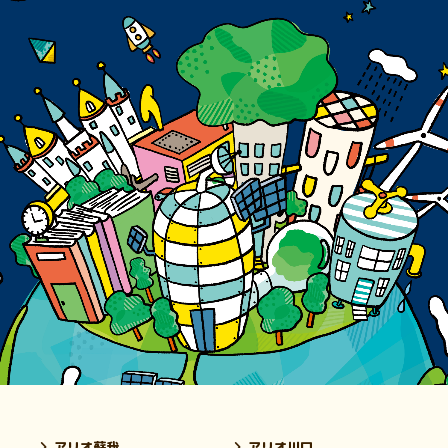
アリオ蘇我
アリオ川口