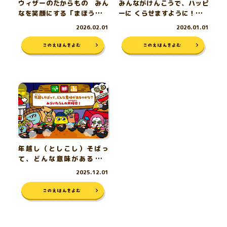
ウィザーのたからもの みん
みんながけんこうで、ハッピ
なを笑顔にする「まほうのつ
ーに くらせますように！ み
え」
らいたうんの初詣（はつもう
2026.02.01
2026.01.01
で）
年越し（としこし）そばっ
て、どんな意味があるのか
な？ みらいたうんの大晦日
2025.12.01
（おおみそか）！