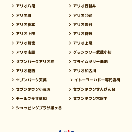
アリオ八尾
アリオ西新井
アリオ鳳
アリオ北砂
アリオ橋本
アリオ深谷
アリオ上田
アリオ倉敷
アリオ鷲宮
アリオ上尾
アリオ市原
グランツリー武蔵小杉
セブンパークアリオ柏
プライムツリー赤池
アリオ葛西
アリオ加古川
セブンパーク天美
イトーヨーカドー専門店街
セブンタウン小豆沢
セブンタウンせんげん台
モールプラザ草加
セブンタウン常盤平
ショッピングプラザ鎌ヶ谷