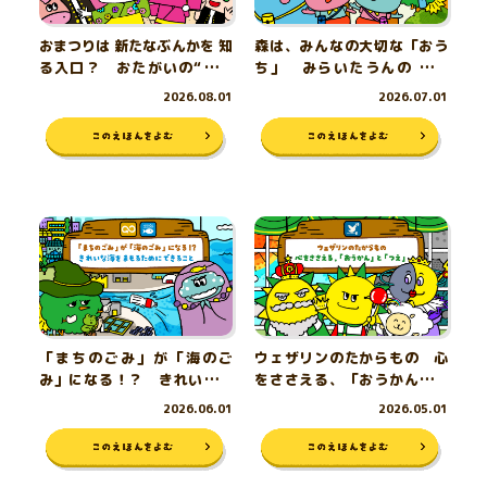
おまつりは 新たなぶんかを 知
森は、みんなの大切な「おう
る入口？ おたがいの“ちが
ち」 みらいたうんの 昼の
い”をたのしもう！
森、夜の森
2026.08.01
2026.07.01
「まちのごみ」が「海のご
ウェザリンのたからもの 心
み」になる！？ きれいなう
をささえる、「おうかん」と
みを まもるために できること
「つえ」
2026.06.01
2026.05.01