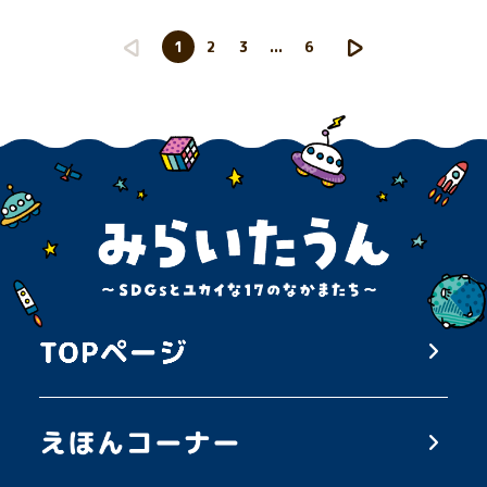
1
2
3
...
6