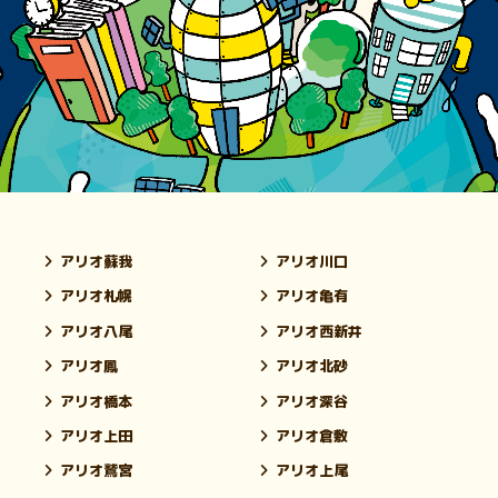
アリオ蘇我
アリオ川口
アリオ札幌
アリオ亀有
アリオ八尾
アリオ西新井
アリオ鳳
アリオ北砂
アリオ橋本
アリオ深谷
アリオ上田
アリオ倉敷
アリオ鷲宮
アリオ上尾