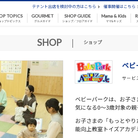
テナント出店を検討中の方はこちら
催事開催はこちら
OP TOPICS
GOURMET
SHOP GUIDE
Mama & Kids
R
ョップトピックス
グルメガイド
ショップ／フロアガイド
ママ&キッズ
SHOP
|
ショップ
ベビ
サービス
ベビーパークは、お子さ
気になる0～3歳対象の親
お子さまの「もっとやり
能向上教室トイズアカデミ