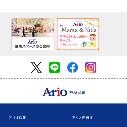
アリオ蘇我
アリオ西新井