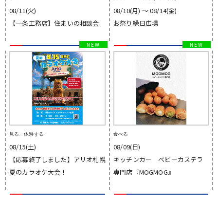
08/11(火)
08/10(月) 〜 08/14(金)
【一条工務店】住まいの相談会
お祭り縁日広場
見る、体験する
食べる
08/15(土)
08/09(日)
【応募終了しました】アリオ札幌
キッチンカー ベビーカステラ
夏のカラオケ大会！
専門店『MOGMOG』