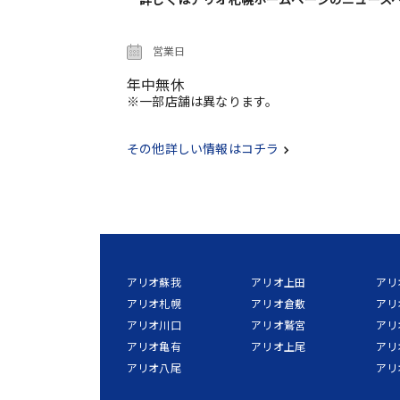
営業日
年中無休
※一部店舗は異なります。
その他詳しい情報はコチラ
アリオ蘇我
アリオ上田
アリ
アリオ札幌
アリオ倉敷
アリ
アリオ川口
アリオ鷲宮
アリ
アリオ亀有
アリオ上尾
アリ
アリオ八尾
アリ