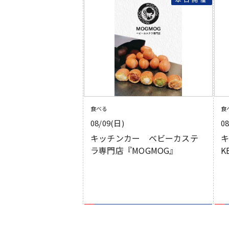
食べる
食
08/09(日)
0
キッチンカー ベビーカステ
キ
ラ専門店『MOGMOG』
K