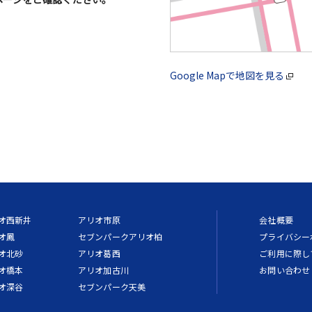
Google Mapで地図を見る
オ西新井
アリオ市原
会社概要
オ鳳
セブンパークアリオ柏
プライバシー
オ北砂
アリオ葛西
ご利用に際し
オ橋本
アリオ加古川
お問い合わせ
オ深谷
セブンパーク天美