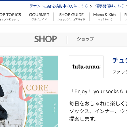
テナント出店を検討中の方はこちら
催事開催はこちら
OP TOPICS
GOURMET
SHOP GUIDE
Mama & Kids
R
ョップトピックス
グルメガイド
ショップ／フロアガイド
ママ&キッズ
SHOP
|
ショップ
チュ
ファッ
「Enjoy！ your socks & 
毎日をおしゃれに楽しく
ソックス、インナー、ウ
提案します。