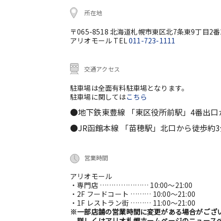
所在地
〒065-8518 北海道札幌市東区北7条東9丁目2番
アリオモール TEL
011-723-1111
交通アクセス
駐車場は全面有料駐車場となります。
駐車場に関しては
こちら
●地下鉄東豊線 「東区役所前駅」4番出口
●JR函館本線 「苗穂駅」北口から徒歩約3
営業時間
アリオモール
・専門店 ………………… 10:00～21:00
・2F フードコート ……… 10:00～21:00
・1F レストラン街 ……… 11:00～21:00
※一部店舗の営業時間に変更がある場合がござ
詳しくはアリオ札幌ホームページのニュースペ