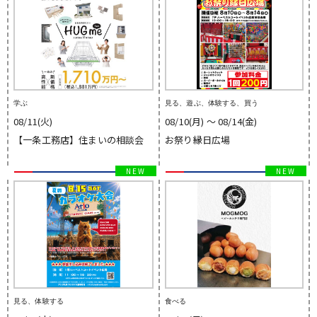
学ぶ
見る、遊ぶ、体験する、買う
08/11(火)
08/10(月) 〜 08/14(金)
【一条工務店】住まいの相談会
お祭り縁日広場
見る、体験する
食べる