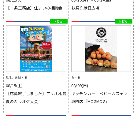
【一条工務店】住まいの相談会
お祭り縁日広場
見る、体験する
食べる
08/15(土)
08/09(日)
【応募終了しました】アリオ札幌
キッチンカー ベビーカステラ
夏のカラオケ大会！
専門店『MOGMOG』