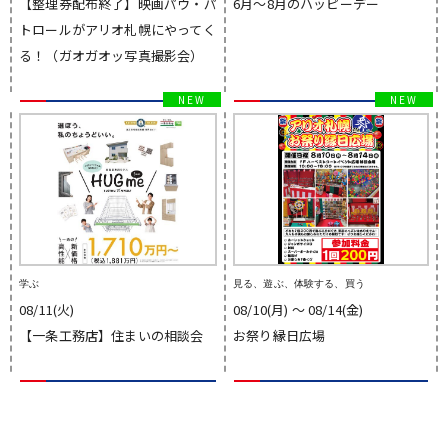
【整理券配布終了】映画パウ・パ
6月～8月のハッピーデー
トロールがアリオ札幌にやってく
る！（ガオガオッ写真撮影会）
学ぶ
見る、遊ぶ、体験する、買う
08/11(火)
08/10(月) 〜 08/14(金)
【一条工務店】住まいの相談会
お祭り縁日広場