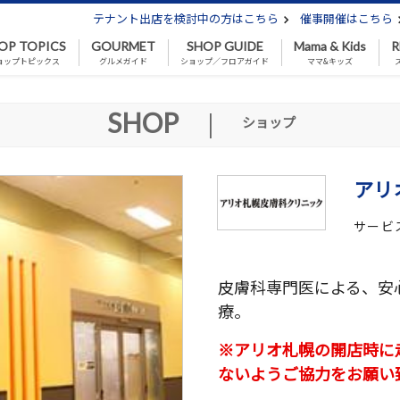
テナント出店を検討中の方はこちら
催事開催はこちら
OP TOPICS
GOURMET
SHOP GUIDE
Mama & Kids
R
ョップトピックス
グルメガイド
ショップ／フロアガイド
ママ&キッズ
SHOP
|
ショップ
アリ
サービ
皮膚科専門医による、安
療。
※アリオ札幌の開店時に
ないようご協力をお願い