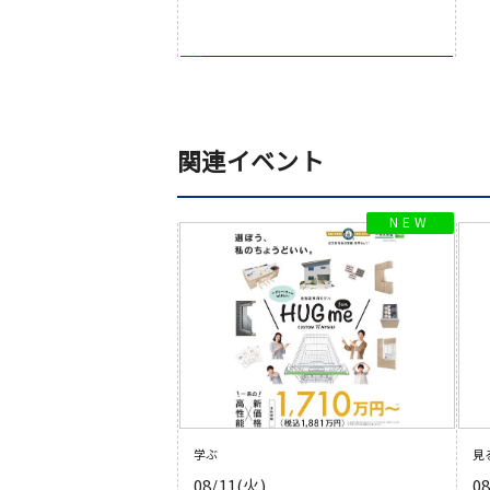
関連イベント
学ぶ
見
08/11(火)
0