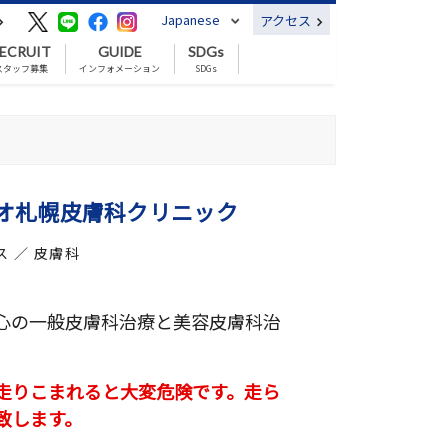
Japanese
アクセス
ECRUIT
GUIDE
SDGs
スタッフ募集
インフォメーション
SDGs
オ札幌皮膚科クリニック
ス ／ 皮膚科
心の一般皮膚科治療と美容皮膚科治
走りこまれると大変危険です。走ら
致します。