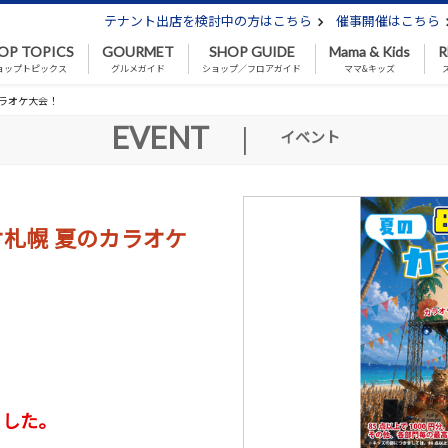
テナント出店を検討中の方はこちら
催事開催はこちら
OP TOPICS
GOURMET
SHOP GUIDE
Mama & Kids
R
ョップトピックス
グルメガイド
ショップ／フロアガイド
ママ&キッズ
ラオケ大会！
EVENT
|
イベント
札幌 夏のカラオケ
ました。