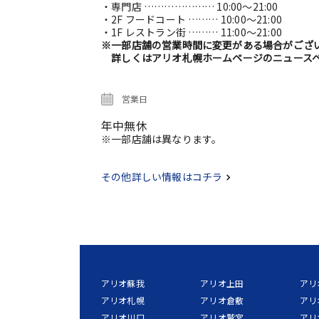
・専門店 ………………… 10:00～21:00
・2F フードコート ……… 10:00～21:00
・1F レストラン街 ……… 11:00～21:00
※一部店舗の営業時間に変更がある場合がござ
詳しくはアリオ札幌ホームページのニュースペ
営業日
年中無休
※一部店舗は異なります。
その他詳しい情報はコチラ
アリオ蘇我
アリオ上田
アリ
アリオ札幌
アリオ倉敷
アリ
アリオ川口
アリオ鷲宮
アリ