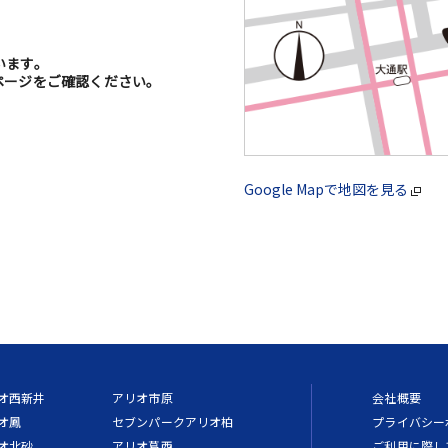
います。
ージをご確認ください。
Google Mapで地図を見る
オ西新井
アリオ市原
会社概要
オ鳳
セブンパークアリオ柏
プライバシー
オ北砂
アリオ葛西
ご利用に際し