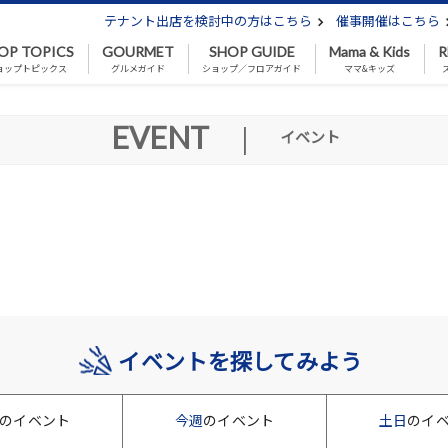
テナント出店を検討中の方はこちら
催事開催はこちら
OP TOPICS
GOURMET
SHOP GUIDE
Mama & Kids
R
ョップトピックス
グルメガイド
ショップ／フロアガイド
ママ&キッズ
EVENT
|
イベント
イベントを探してみよう
のイベント
今週
のイベント
土日
のイ